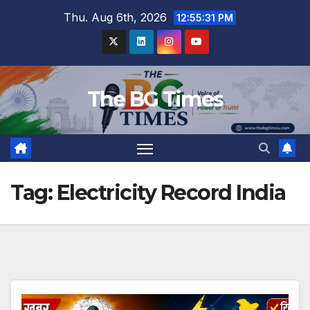
Skip
Thu. Aug 6th, 2026
12:55:32 PM
to
content
The BG Times
Tag:
Electricity Record India