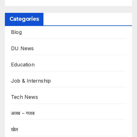
Categories
Blog
DU News
Education
Job & Internship
Tech News
अजब – गजब
खेल