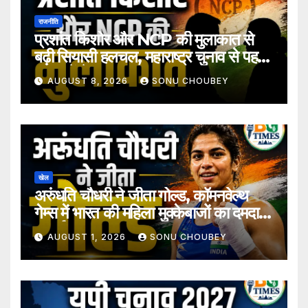
राजनीति
प्रशांत किशोर और NCP की मुलाकात से
बढ़ी सियासी हलचल, महाराष्ट्र चुनाव से पहले
अटकलें तेज
AUGUST 8, 2026
SONU CHOUBEY
खेल
अरुंधति चौधरी ने जीता गोल्ड, कॉमनवेल्थ
गेम्स में भारत की महिला मुक्केबाजों का दमदार
प्रदर्शन
AUGUST 1, 2026
SONU CHOUBEY