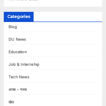
Categories
Blog
DU News
Education
Job & Internship
Tech News
अजब – गजब
खेल