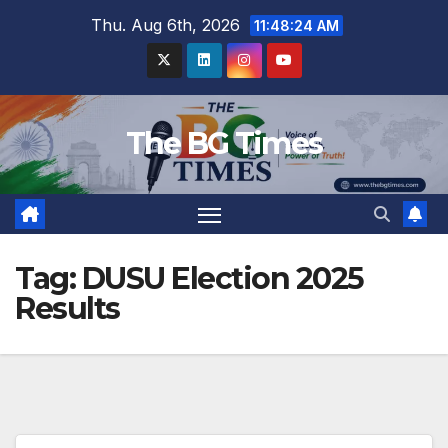
Skip
Thu. Aug 6th, 2026
11:48:24 AM
to
content
The BG Times
Tag:
DUSU Election 2025
Results