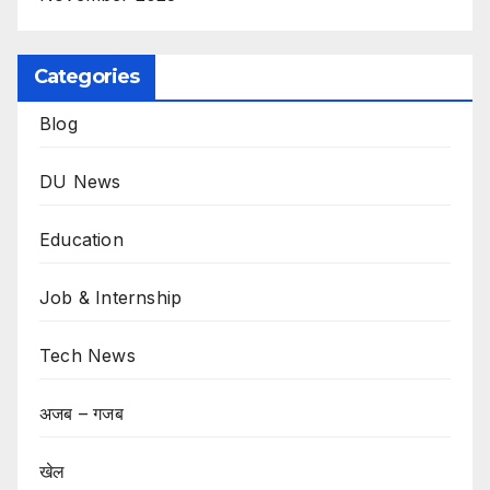
Categories
Blog
DU News
Education
Job & Internship
Tech News
अजब – गजब
खेल