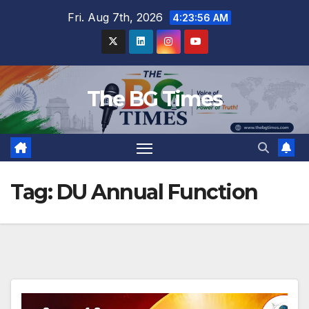
Skip
Fri. Aug 7th, 2026
4:23:57 AM
to
content
The BG Times
Tag:
DU Annual Function