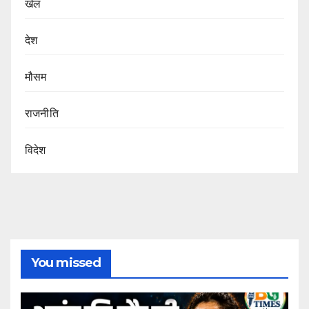
खेल
देश
मौसम
राजनीति
विदेश
You missed