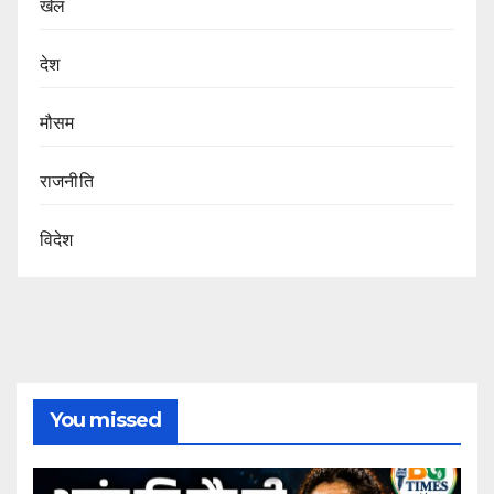
खेल
देश
मौसम
राजनीति
विदेश
You missed