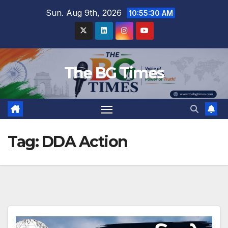
Skip
Sun. Aug 9th, 2026
10:55:30 AM
to
content
The BG Times
Tag:
DDA Action