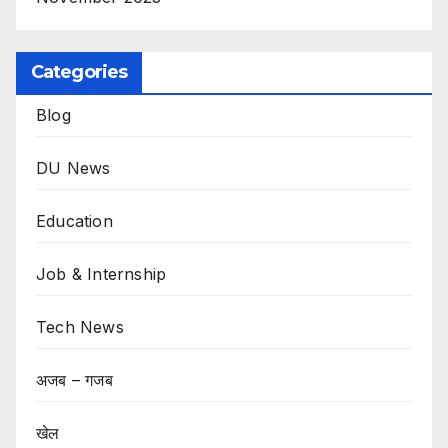
Categories
Blog
DU News
Education
Job & Internship
Tech News
अजब – गजब
खेल