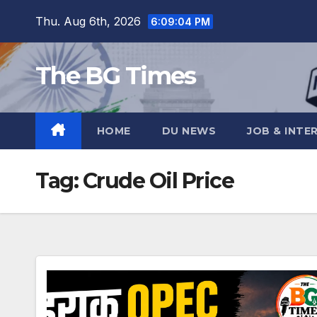
Skip
Thu. Aug 6th, 2026
6:09:05 PM
to
content
The BG Times
HOME
DU NEWS
JOB & INTE
Tag:
Crude Oil Price