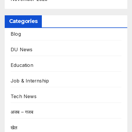
Categories
Blog
DU News
Education
Job & Internship
Tech News
अजब – गजब
खेल