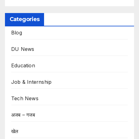
Categories
Blog
DU News
Education
Job & Internship
Tech News
अजब – गजब
खेल