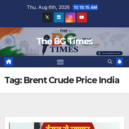
Skip
Thu. Aug 6th, 2026
10:18:16 AM
to
content
The BG Times
Tag:
Brent Crude Price India