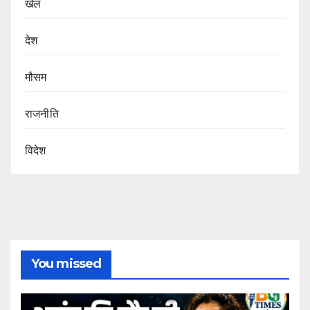
खेल
देश
मौसम
राजनीति
विदेश
You missed