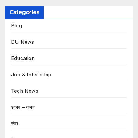
Categories
Blog
DU News
Education
Job & Internship
Tech News
अजब – गजब
खेल