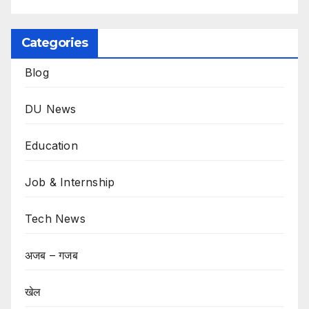
Categories
Blog
DU News
Education
Job & Internship
Tech News
अजब – गजब
खेल