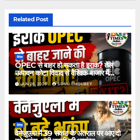
Related Post
विदेश
OPEC से बाहर हो सकता है इराक? तेल
उत्पादन कोटा विवाद से वैश्विक बाजार में
हलचल
JUN 26, 2026
SONU CHOUBEY
विदेश
वेनेजुएला में 39 सेकंड के अंतराल पर आए दो