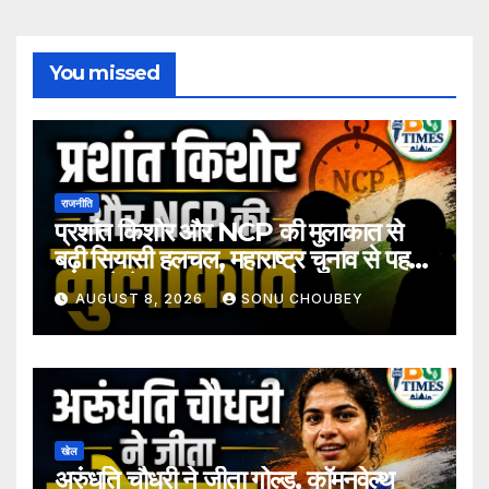
You missed
राजनीति
प्रशांत किशोर और NCP की मुलाकात से
बढ़ी सियासी हलचल, महाराष्ट्र चुनाव से पहले
अटकलें तेज
AUGUST 8, 2026
SONU CHOUBEY
खेल
अरुंधति चौधरी ने जीता गोल्ड, कॉमनवेल्थ