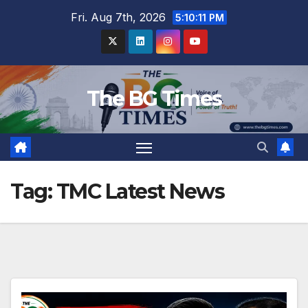
Skip
Fri. Aug 7th, 2026
5:10:11 PM
to
content
The BG Times
Tag:
TMC Latest News