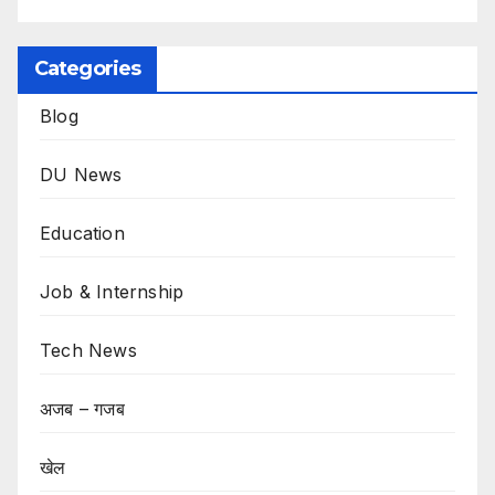
Categories
Blog
DU News
Education
Job & Internship
Tech News
अजब – गजब
खेल