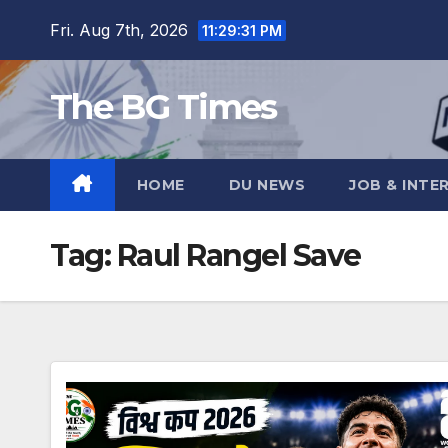
Skip
Fri. Aug 7th, 2026
11:29:32 PM
to
content
The BG Times
HOME
DU NEWS
JOB & INTE
Tag:
Raul Rangel Save