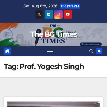
Skip
Sat. Aug 8th, 2026
6:41:02 PM
to
content
The BG Times
Tag:
Prof. Yogesh Singh