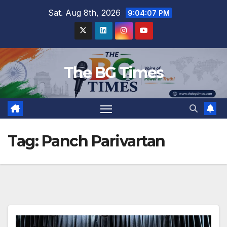
Skip
Sat. Aug 8th, 2026
9:04:07 PM
to
content
The BG Times
Tag:
Panch Parivartan