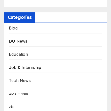
Categories
Blog
DU News
Education
Job & Internship
Tech News
अजब – गजब
खेल