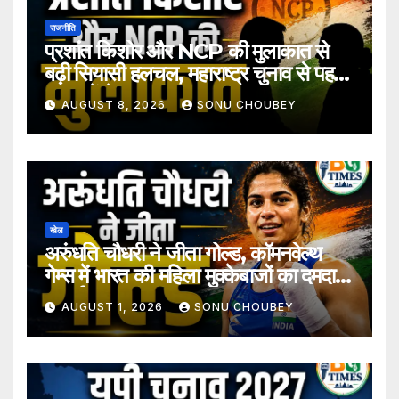
राजनीति
प्रशांत किशोर और NCP की मुलाकात से
बढ़ी सियासी हलचल, महाराष्ट्र चुनाव से पहले
अटकलें तेज
AUGUST 8, 2026
SONU CHOUBEY
खेल
अरुंधति चौधरी ने जीता गोल्ड, कॉमनवेल्थ
गेम्स में भारत की महिला मुक्केबाजों का दमदार
प्रदर्शन
AUGUST 1, 2026
SONU CHOUBEY