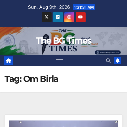
Skip
Sun. Aug 9th, 2026
1:31:32 AM
to
content
The BG Times
Tag:
Om Birla