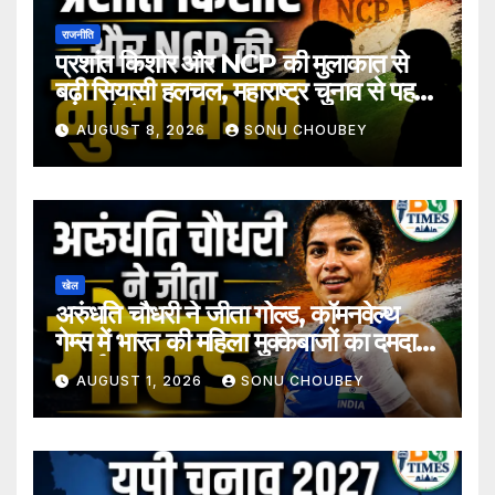
राजनीति
प्रशांत किशोर और NCP की मुलाकात से
बढ़ी सियासी हलचल, महाराष्ट्र चुनाव से पहले
अटकलें तेज
AUGUST 8, 2026
SONU CHOUBEY
खेल
अरुंधति चौधरी ने जीता गोल्ड, कॉमनवेल्थ
गेम्स में भारत की महिला मुक्केबाजों का दमदार
प्रदर्शन
AUGUST 1, 2026
SONU CHOUBEY