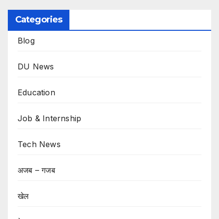
Categories
Blog
DU News
Education
Job & Internship
Tech News
अजब – गजब
खेल