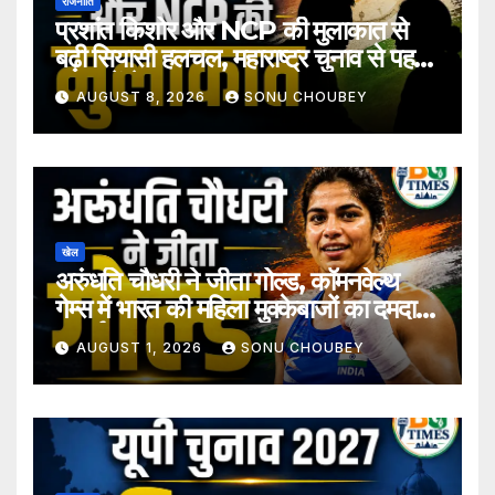
राजनीति
प्रशांत किशोर और NCP की मुलाकात से
बढ़ी सियासी हलचल, महाराष्ट्र चुनाव से पहले
अटकलें तेज
AUGUST 8, 2026
SONU CHOUBEY
खेल
अरुंधति चौधरी ने जीता गोल्ड, कॉमनवेल्थ
गेम्स में भारत की महिला मुक्केबाजों का दमदार
प्रदर्शन
AUGUST 1, 2026
SONU CHOUBEY