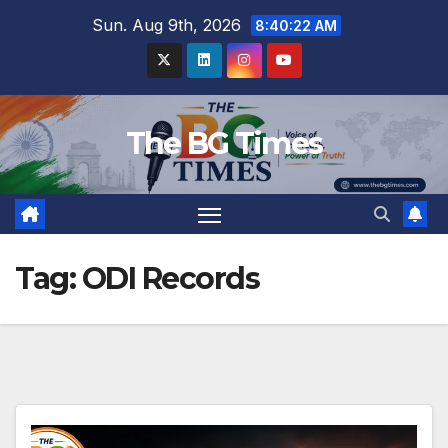
Skip
Sun. Aug 9th, 2026
8:40:23 AM
to
content
The BG Times
Tag:
ODI Records