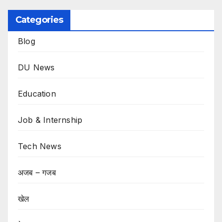
Categories
Blog
DU News
Education
Job & Internship
Tech News
अजब – गजब
खेल