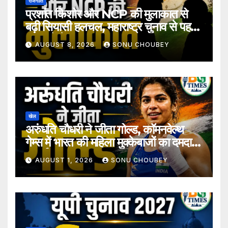
राजनीति
प्रशांत किशोर और NCP की मुलाकात से
बढ़ी सियासी हलचल, महाराष्ट्र चुनाव से पहले
अटकलें तेज
AUGUST 8, 2026
SONU CHOUBEY
खेल
अरुंधति चौधरी ने जीता गोल्ड, कॉमनवेल्थ
गेम्स में भारत की महिला मुक्केबाजों का दमदार
प्रदर्शन
AUGUST 1, 2026
SONU CHOUBEY