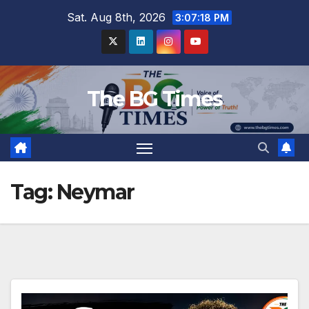
Skip
Sat. Aug 8th, 2026
3:07:19 PM
to
content
The BG Times
Tag:
Neymar