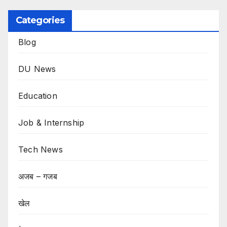
Categories
Blog
DU News
Education
Job & Internship
Tech News
अजब – गजब
खेल