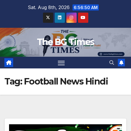
Skip
Sat. Aug 8th, 2026
6:56:51 AM
to
content
The BG Times
Tag:
Football News Hindi