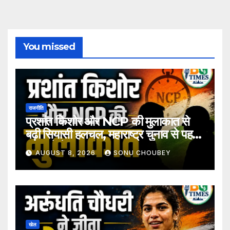
You missed
राजनीति
प्रशांत किशोर और NCP की मुलाकात से
बढ़ी सियासी हलचल, महाराष्ट्र चुनाव से पहले
अटकलें तेज
AUGUST 8, 2026
SONU CHOUBEY
खेल