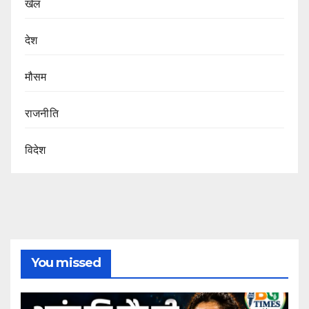
खेल
देश
मौसम
राजनीति
विदेश
You missed