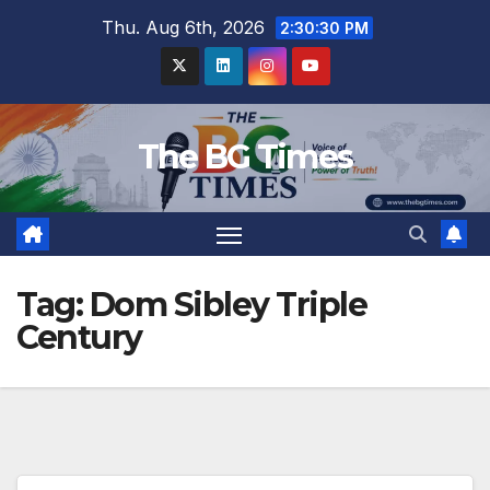
Skip
Thu. Aug 6th, 2026
2:30:31 PM
to
content
The BG Times
Tag:
Dom Sibley Triple
Century