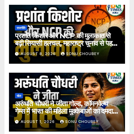
राजनीति
प्रशांत किशोर और NCP की मुलाकात से
बढ़ी सियासी हलचल, महाराष्ट्र चुनाव से पहले
अटकलें तेज
AUGUST 8, 2026
SONU CHOUBEY
खेल
अरुंधति चौधरी ने जीता गोल्ड, कॉमनवेल्थ
गेम्स में भारत की महिला मुक्केबाजों का दमदार
प्रदर्शन
AUGUST 1, 2026
SONU CHOUBEY