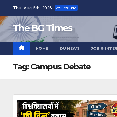
Skip
Thu. Aug 6th, 2026
2:53:27 PM
to
content
The BG Times
HOME
DU NEWS
JOB & INTE
Tag:
Campus Debate