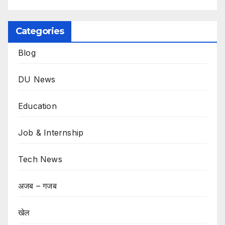
Categories
Blog
DU News
Education
Job & Internship
Tech News
अजब – गजब
खेल