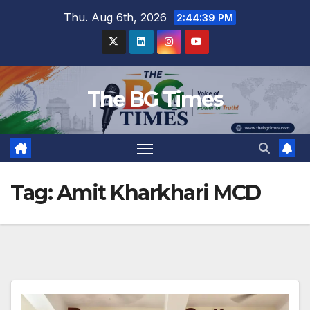
Skip
Thu. Aug 6th, 2026
2:44:40 PM
to
content
The BG Times
Tag:
Amit Kharkhari MCD