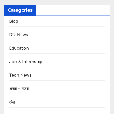
Categories
Blog
DU News
Education
Job & Internship
Tech News
अजब – गजब
खेल