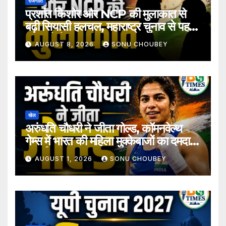
राजनीति
प्रशांत किशोर और NCP की मुलाकात से
बढ़ी सियासी हलचल, महाराष्ट्र चुनाव से पहले
अटकलें तेज
AUGUST 8, 2026
SONU CHOUBEY
खेल
अरुंधति चौधरी ने जीता गोल्ड, कॉमनवेल्थ
गेम्स में भारत की महिला मुक्केबाजों का दमदार
प्रदर्शन
AUGUST 1, 2026
SONU CHOUBEY