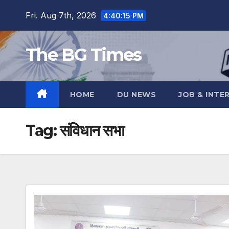
Skip
Fri. Aug 7th, 2026
4:40:16 PM
to
content
The BG Times
HOME
DU NEWS
JOB & INTE
Tag:
संविधान सभा