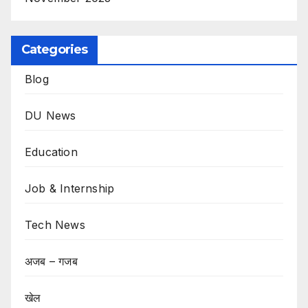
Categories
Blog
DU News
Education
Job & Internship
Tech News
अजब – गजब
खेल